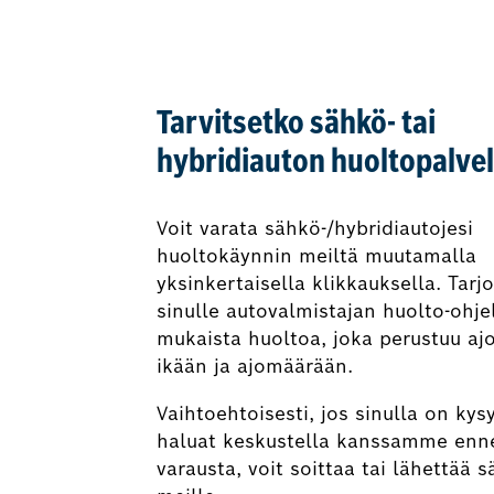
Tarvitsetko sähkö- tai
hybridiauton huoltopalve
Voit varata sähkö-/hybridiautojesi
huoltokäynnin meiltä muutamalla
yksinkertaisella klikkauksella. Tar
sinulle autovalmistajan huolto-ohj
mukaista huoltoa, joka perustuu aj
ikään ja ajomäärään.
Vaihtoehtoisesti, jos sinulla on kys
haluat keskustella kanssamme enn
varausta, voit soittaa tai lähettää 