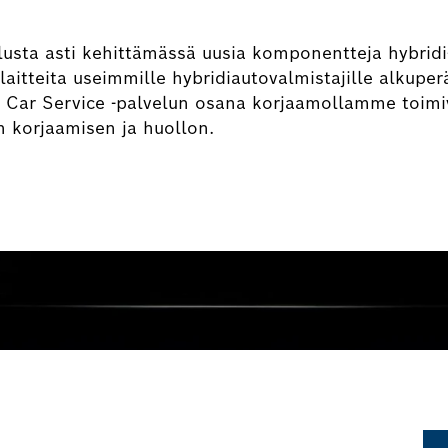
usta asti kehittämässä uusia komponentteja hybridi-
aitteita useimmille hybridiautovalmistajille alkuper
ch Car Service -palvelun osana korjaamollamme toim
n korjaamisen ja huollon.
idiautosi huolto