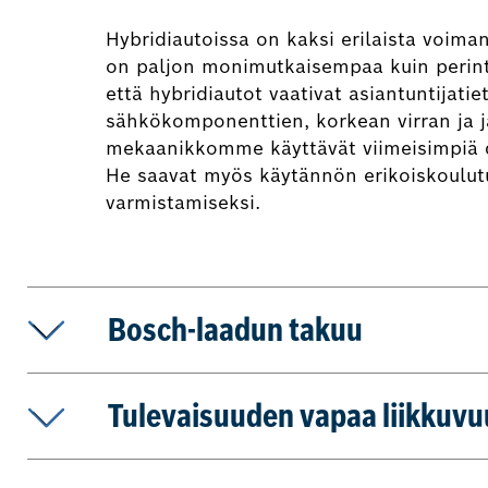
Hybridiautoissa on kaksi erilaista voiman
on paljon monimutkaisempaa kuin perinte
että hybridiautot vaativat asiantuntijatie
sähkökomponenttien, korkean virran ja j
mekaanikkomme käyttävät viimeisimpiä dia
He saavat myös käytännön erikoiskoulut
varmistamiseksi.
Bosch-laadun takuu
Tulevaisuuden vapaa liikkuvu