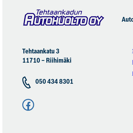
Aut
Tehtaankatu 3
11710 – Riihimäki
050 434 8301
Facebook