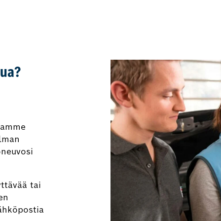
lua?
joamme
elman
oneuvosi
yttävää tai
en
sähköpostia