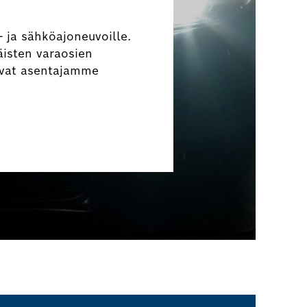
 ja sähköajoneuvoille.
äisten varaosien
ivat asentajamme