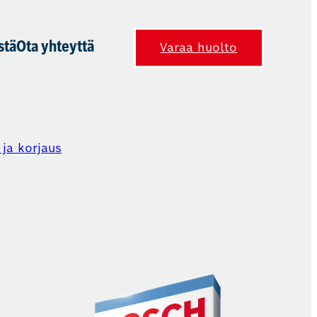
stä
Ota yhteyttä
Varaa huolto
ja korjaus