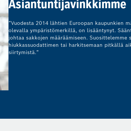
Asiantuntijavinkkimme
”Vuodesta 2014 lähtien Euroopan kaupunkien määr
olevalla ympäristömerkillä, on lisääntynyt. Sää
johtaa sakkojen määräämiseen. Suosittelemme s
hiukkassuodattimen tai harkitsemaan pitkällä aik
siirtymistä.”