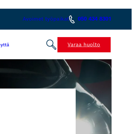
Avoimet työpaikat
050 434 8301
Varaa huolto
yttä