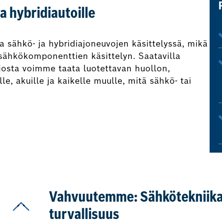
a hybridiautoille
a sähkö- ja hybridiajoneuvojen käsittelyssä, mikä
n sähkökomponenttien käsittelyn. Saatavilla
iosta voimme taata luotettavan huollon,
e, akuille ja kaikelle muulle, mitä sähkö- tai
Vahvuutemme: Sähkötekniika
turvallisuus