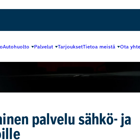
o
Autohuolto
Palvelut
Tarjoukset
Tietoa meistä
Ota yhte
nen palvelu sähkö- ja
ille