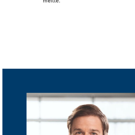
meille.
Varaa sähkö- tai hybridiauton 