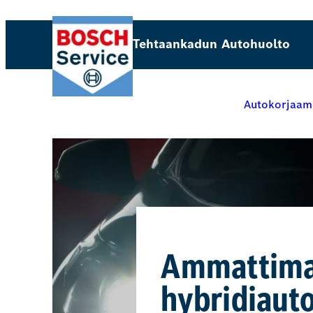
Tehtaankadun Autohuolto
Autokorjaam
Ammattimai
hybridiauto