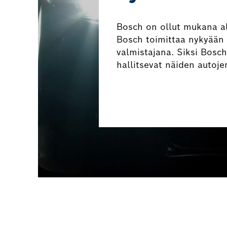
Bosch on ollut mukana al
Bosch toimittaa nykyään l
valmistajana. Siksi Bos
hallitsevat näiden autoje
Varaa sähkö- tai hybr