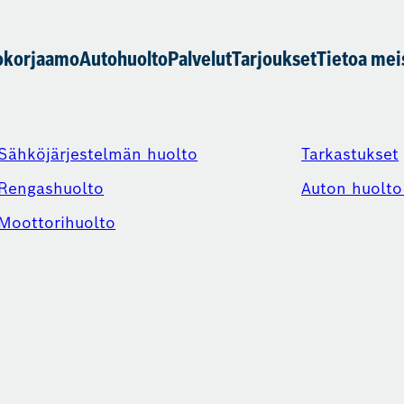
okorjaamo
Autohuolto
Palvelut
Tarjoukset
Tietoa mei
Sähköjärjestelmän huolto
Tarkastukset
Rengashuolto
Auton huolto 
Moottorihuolto