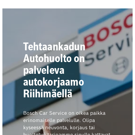
Tehtaankadun
Autohuolto on
palveleva
autokorjaamo
Riihimäellä
Bosch Car Service on oikea paikka
erinomaiselle palvelulle. Olipa
kyseessä neuvonta, korjaus tai
huoltotyö tarjoamme sinulle kattavat