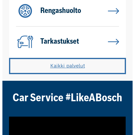
Rengashuolto
Tarkastukset
Kaikki palvelut
Car Service #LikeABosch