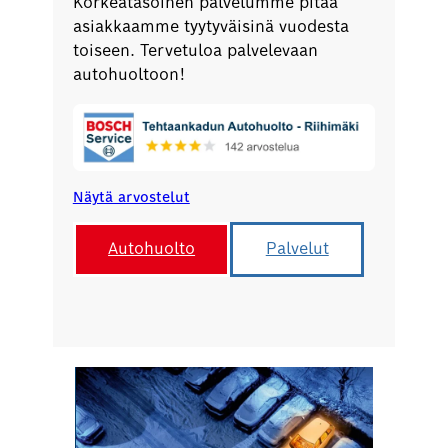
Korkeatasoinen palvelumme pitää
asiakkaamme tyytyväisinä vuodesta
toiseen. Tervetuloa palvelevaan
autohuoltoon!
Näytä arvostelut
Autohuolto
Palvelut