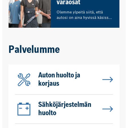
varaosat
menettelytapojamme.
Olemme ylpeitä siitä, että
autosi on aina hyvissä käsissä.
Siksi käytämme yksinomaan
aitoja osia tai korkealaatuisia
varaosia, jotka auttavat
ylläpitämään autosi arvoa.
Palvelumme
Auton huolto ja
korjaus
Sähköjärjestelmän
huolto