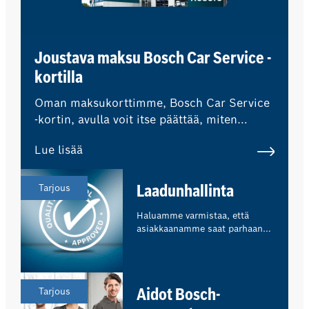
Joustava maksu Bosch Car Service -
kortilla
Oman maksukorttimme, Bosch Car Service
-kortin, avulla voit itse päättää, miten
haluat maksaa korjaamokäynnistäsi.
Lue lisää
Tarjous
Laadunhallinta
Haluamme varmistaa, että
asiakkaanamme saat parhaan
mahdollisen kokemuksen.
Olemme osa Bosch Car Service
-verkostoa, mikä tarkoittaa, että
ulkopuoliset asiantuntijat
Tarjous
Aidot Bosch-
valvovat säännöllisesti
laatustandardejamme ja