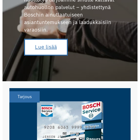
autohuollon palvelut – yhdistettynä
Boschin ainutlaatuiseen
asiantuntemukseen ja laadukkaisiin
varaosiin.
Lue lisää
Tarjous