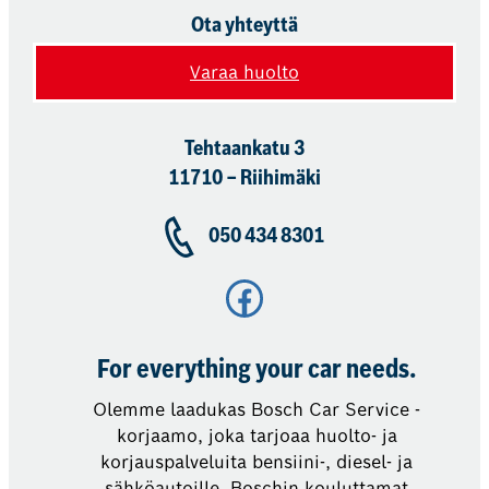
Ota yhteyttä
Varaa huolto
Tehtaankatu 3
11710 – Riihimäki
050 434 8301
Facebook
For everything your car needs.
Olemme laadukas Bosch Car Service -
korjaamo, joka tarjoaa huolto- ja
korjauspalveluita bensiini-, diesel- ja
sähköautoille. Boschin kouluttamat