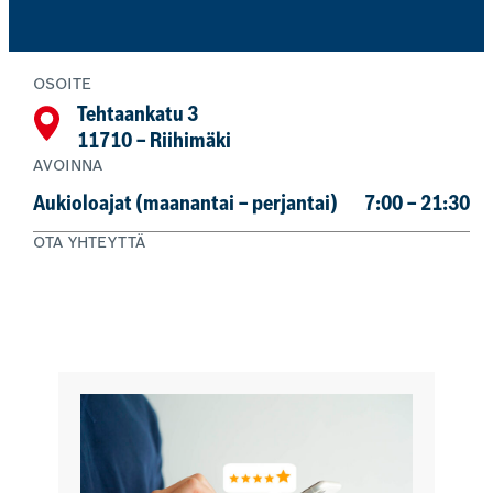
OSOITE
Tehtaankatu 3
11710 – Riihimäki
AVOINNA
Aukioloajat (maanantai – perjantai)
7:00 – 21:30
OTA YHTEYTTÄ
050 434 8301
Varaa huolto