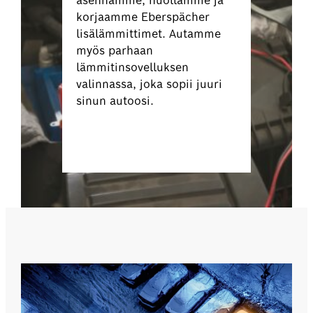
asennamme, huollamme ja
korjaamme Eberspächer
lisälämmittimet. Autamme
myös parhaan
lämmitinsovelluksen
valinnassa, joka sopii juuri
sinun autoosi.
Varaa nyt