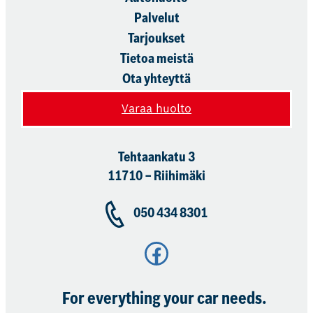
Palvelut
Tarjoukset
Tietoa meistä
Ota yhteyttä
Varaa huolto
Tehtaankatu 3
11710 – Riihimäki
050 434 8301
Facebook
For everything your car needs.