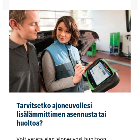
Tarvitsetko ajoneuvollesi
lisälämmittimen asennusta tai
huoltoa?
Voit varata ajan ajoneuvosi huoltoon