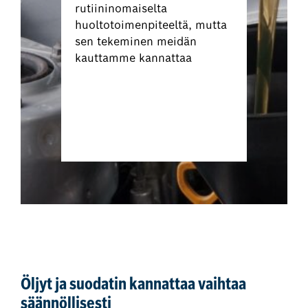
rutiininomaiselta
huoltotoimenpiteeltä, mutta
sen tekeminen meidän
kauttamme kannattaa
Varaa öljyn ja
suodattimen vaihto
nyt
Öljyt ja suodatin kannattaa vaihtaa
säännöllisesti