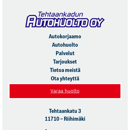
Autokorjaamo
Autohuolto
Palvelut
Tarjoukset
Tietoa meistä
Ota yhteyttä
Varaa huolto
Tehtaankatu 3
11710 – Riihimäki