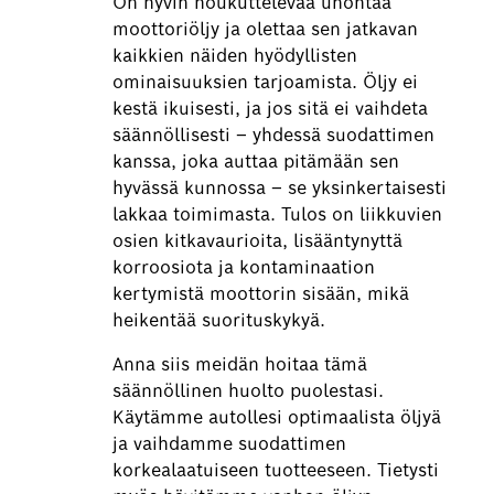
On hyvin houkuttelevaa unohtaa
moottoriöljy ja olettaa sen jatkavan
kaikkien näiden hyödyllisten
ominaisuuksien tarjoamista. Öljy ei
kestä ikuisesti, ja jos sitä ei vaihdeta
säännöllisesti – yhdessä suodattimen
kanssa, joka auttaa pitämään sen
hyvässä kunnossa – se yksinkertaisesti
lakkaa toimimasta. Tulos on liikkuvien
osien kitkavaurioita, lisääntynyttä
korroosiota ja kontaminaation
kertymistä moottorin sisään, mikä
heikentää suorituskykyä.
Anna siis meidän hoitaa tämä
säännöllinen huolto puolestasi.
Käytämme autollesi optimaalista öljyä
ja vaihdamme suodattimen
korkealaatuiseen tuotteeseen. Tietysti