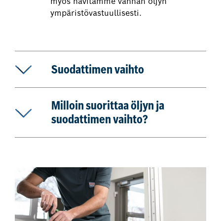
myös hävitämme vanhan öljyn
ympäristövastuullisesti.
Suodattimen vaihto
Milloin suorittaa öljyn ja
suodattimen vaihto?