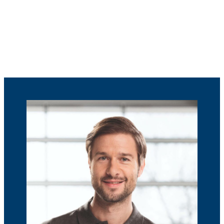
Varaa öljyn ja suodattimen vaihto