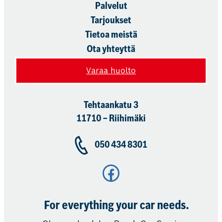
Palvelut
Tarjoukset
Tietoa meistä
Ota yhteyttä
Varaa huolto
Tehtaankatu 3
11710 – Riihimäki
050 434 8301
Facebook
For everything your car needs.