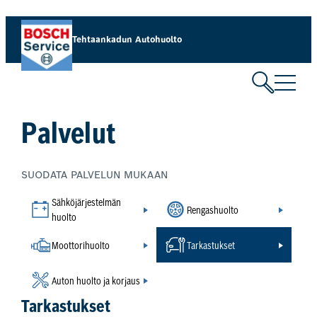
Siirry
sisältöön
Tehtaankadun Autohuolto
Palvelut
SUODATA PALVELUN MUKAAN
Sähköjärjestelmän
Rengashuolto
huolto
Moottorihuolto
Tarkastukset
Auton huolto ja korjaus
Tarkastukset