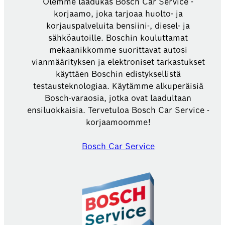
Olemme laadukas Bosch Car Service -
korjaamo, joka tarjoaa huolto- ja
korjauspalveluita bensiini-, diesel- ja
sähköautoille. Boschin kouluttamat
mekaanikkomme suorittavat autosi
vianmäärityksen ja elektroniset tarkastukset
käyttäen Boschin edistyksellistä
testausteknologiaa. Käytämme alkuperäisiä
Bosch-varaosia, jotka ovat laadultaan
ensiluokkaisia. Tervetuloa Bosch Car Service -
korjaamoomme!
Bosch Car Service